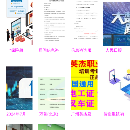
“保险超
居间信息咨
信息咨询服
人民日报
市”悄然兴
询合同模板
务合同范本
让中国大数
起，如何挑
据真正“跑
选称心如意
起来”，赋
的产品和服
能信息咨询
务？
服务新篇章
2024年7月
万普(北京)
广州英杰君
智造重镇初
16日食品概
国际咨询服
职业信息咨
长成 重庆